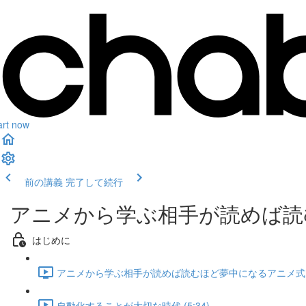
art now
前の講義
完了して続行
アニメから学ぶ相手が読めば読
はじめに
アニメから学ぶ相手が読めば読むほど夢中になるアニメ式ステ
自動化することが大切な時代 (5:34)